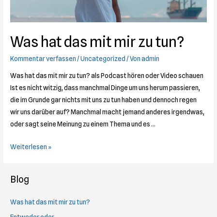
Was hat das mit mir zu tun?
Kommentar verfassen
/
Uncategorized
/ Von
admin
Was hat das mit mir zu tun? als Podcast hören oder Video schauen
Ist es nicht witzig, dass manchmal Dinge um uns herum passieren,
die im Grunde gar nichts mit uns zu tun haben und dennoch regen
wir uns darüber auf? Manchmal macht jemand anderes irgendwas,
oder sagt seine Meinung zu einem Thema und es …
Was
Weiterlesen »
hat
das
Blog
mit
mir
Was hat das mit mir zu tun?
zu
Entweder oder