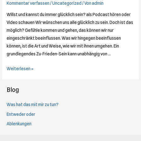
Kommentar verfassen
/
Uncategorized
/ Von
admin
Willst und kannst du immer glücklich sein? als Podcast hören oder
Video schauen Wir wünschen uns alle glücklich zu sein. Doch ist das
möglich? Gefühle kommen und gehen, das können wir nur
eingeschränkt beeinflussen. Was wir hingegen beeinflussen
können, ist die Art und Weise, wie wir mit ihnen umgehen. Ein
grundlegendes Zu-Frieden-Sein kann unabhängig von …
Immer
Weiterlesen »
glücklich
Blog
Was hat das mit mir zu tun?
Entweder oder
Ablenkungen